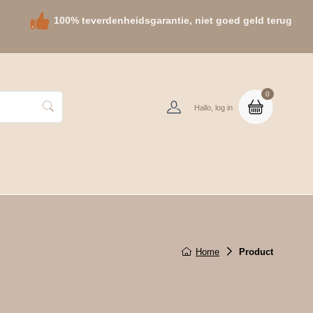
100% teverdenheidsgarantie, niet goed geld terug
0
Hallo, log in
nfo
Home
Product