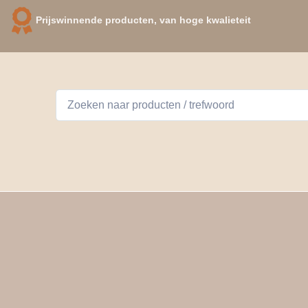
Prijswinnende producten, van hoge kwalieteit
ome
Webshop
Contact
Winkelwagen
Leder i