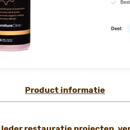
Best
Deel:
Product informatie
l leder restauratie projecten, ve