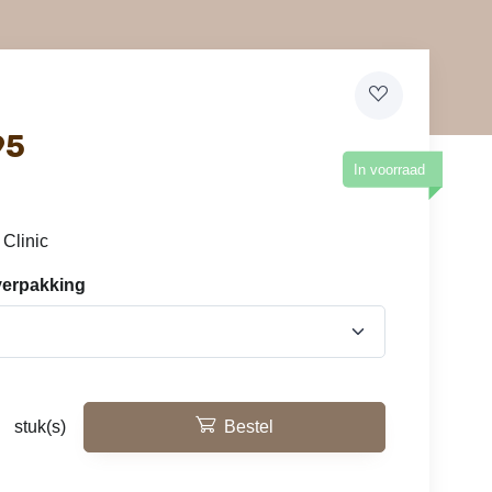
95
In voorraad
 Clinic
verpakking
l
stuk(s)
Bestel