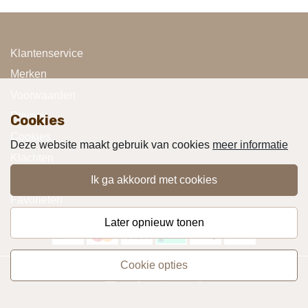
Klantenservice
Merken
Voorwaarden
Privacy
Cookies
Cookies
Deze website maakt gebruik van cookies
meer informatie
Klachten
Retourneren & Ruilen
ik ga akkoord met cookies
Favorieten
later opnieuw tonen
cookie opties