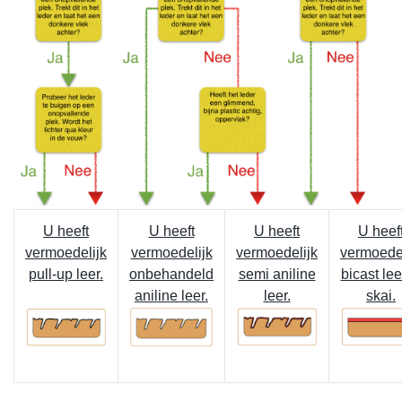
U heeft
U heeft
U heeft
U heef
vermoedelijk
vermoedelijk
vermoedelijk
vermoedel
pull-up leer.
onbehandeld
semi aniline
bicast lee
aniline leer.
leer.
skai.